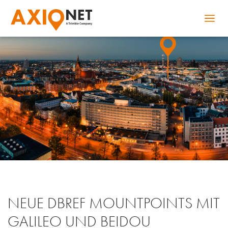
Landwirtschaft
OneConnect
Fehl
Branchen
Produkte
Technisc
Versorgungswirtschaft
FarmRTK
RTC
Modus
AXIO-NET Portal
Suche
NEUE DBREF MOUNTPOINTS MIT
GALILEO UND BEIDOU