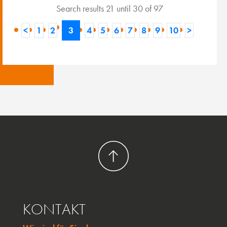
Search results 21 until 30 of 97
<
1
2
3
4
5
6
7
8
9
10
>
KONTAKT